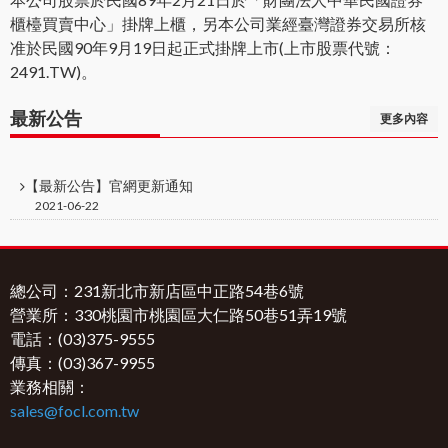
櫃檯買賣中心」掛牌上櫃，另本公司業經臺灣證券交易所核
准於民國90年9月19日起正式掛牌上市(上市股票代號：
2491.TW)。
最新公告
更多內容
【最新公告】官網更新通知
2021-06-22
總公司：231新北市新店區中正路54巷6號
營業所：330桃園市桃園區大仁路50巷51弄19號
電話：(03)375-9555
傳真：(03)367-9955
業務相關：
sales@focl.com.tw