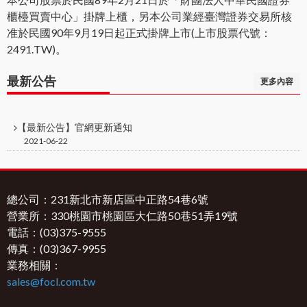
櫃檯買賣中心」掛牌上櫃，另本公司業經臺灣證券交易所核
准於民國90年9月19日起正式掛牌上市(上市股票代號：
2491.TW)。
最新公告
更多內容
【最新公告】官網更新通知
2021-06-22
總公司：231新北市新店區中正路54巷6號
營業所：330桃園市桃園區大仁路50巷51弄19號
電話：(03)375-9555
傳真：(03)367-9955
業務相關：
sales@focl.com.tw